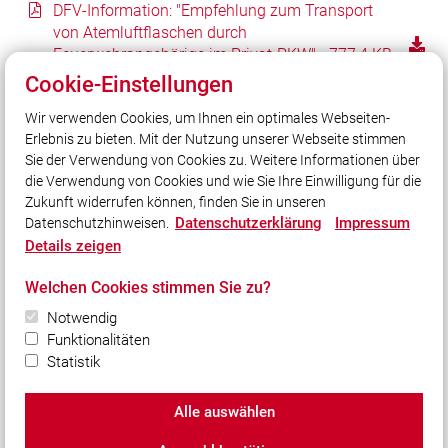
DFV-Information: "Empfehlung zum Transport
von Atemluftflaschen durch
Feuerwehrangehörige im Privat-PKW" - 777,4 KB
- PDF
Cookie-Einstellungen
Atemschutzgerätebegleitkarte - 41,9 KB - PDF
Wir verwenden Cookies, um Ihnen ein optimales Webseiten-
Erlebnis zu bieten. Mit der Nutzung unserer Webseite stimmen
Sie der Verwendung von Cookies zu. Weitere Informationen über
die Verwendung von Cookies und wie Sie Ihre Einwilligung für die
Zukunft widerrufen können, finden Sie in unseren
Datenschutzerklärung
Impressum
Datenschutzhinweisen.
Details zeigen
Unser Leitsatz
Welchen Cookies stimmen Sie zu?
Notwendig
Quicklinks
Funktionalitäten
Shop
Statistik
Alle auswählen
© 2026 Kreisfeuerwehrverband Würzburg e.V.