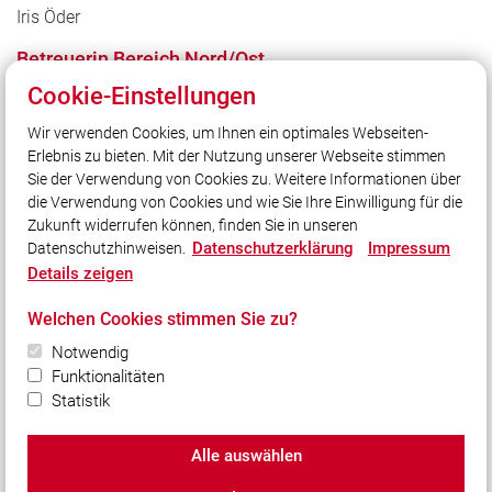
Iris Öder
Betreuerin Bereich Nord/Ost
Theresa Jenkner
Cookie-Einstellungen
Betreuer Bereich West
Wir verwenden Cookies, um Ihnen ein optimales Webseiten-
Erlebnis zu bieten. Mit der Nutzung unserer Webseite stimmen
Thomas Franke
Sie der Verwendung von Cookies zu. Weitere Informationen über
die Verwendung von Cookies und wie Sie Ihre Einwilligung für die
Zukunft widerrufen können, finden Sie in unseren
Datenschutzerklärung
Impressum
Datenschutzhinweisen.
Details zeigen
Unser Leitsatz
Welchen Cookies stimmen Sie zu?
Notwendig
Quicklinks
Funktionalitäten
Shop
Statistik
Alle auswählen
© 2026 Kreisfeuerwehrverband Würzburg e.V.