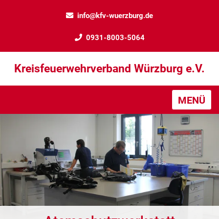
info@kfv-wuerzburg.de
0931-8003-5064
Kreisfeuerwehrverband Würzburg e.V.
MENÜ