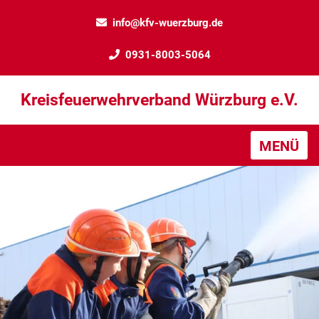
info@kfv-wuerzburg.de
0931-8003-5064
Kreisfeuerwehrverband Würzburg e.V.
MENÜ