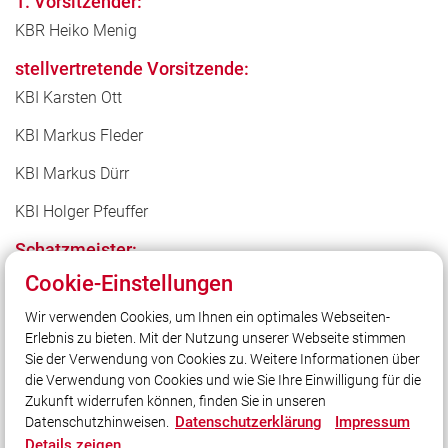
1. Vorsitzender:
KBR Heiko Menig
stellvertretende Vorsitzende:
KBI Karsten Ott
KBI Markus Fleder
KBI Markus Dürr
KBI Holger Pfeuffer
Schatzmeister:
Manfred Deppisch
Cookie-Einstellungen
Schriftführer:
Wir verwenden Cookies, um Ihnen ein optimales Webseiten-
Erlebnis zu bieten. Mit der Nutzung unserer Webseite stimmen
Dirk Wiesner
Sie der Verwendung von Cookies zu. Weitere Informationen über
die Verwendung von Cookies und wie Sie Ihre Einwilligung für die
Zukunft widerrufen können, finden Sie in unseren
Datenschutzerklärung
Impressum
Datenschutzhinweisen.
Details zeigen